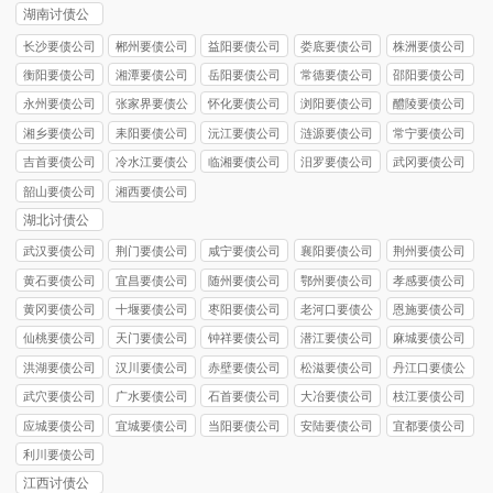
湖南讨债公
司
长沙要债公司
郴州要债公司
益阳要债公司
娄底要债公司
株洲要债公司
衡阳要债公司
湘潭要债公司
岳阳要债公司
常德要债公司
邵阳要债公司
永州要债公司
张家界要债公
怀化要债公司
浏阳要债公司
醴陵要债公司
司
湘乡要债公司
耒阳要债公司
沅江要债公司
涟源要债公司
常宁要债公司
吉首要债公司
冷水江要债公
临湘要债公司
汨罗要债公司
武冈要债公司
司
韶山要债公司
湘西要债公司
湖北讨债公
司
武汉要债公司
荆门要债公司
咸宁要债公司
襄阳要债公司
荆州要债公司
黄石要债公司
宜昌要债公司
随州要债公司
鄂州要债公司
孝感要债公司
黄冈要债公司
十堰要债公司
枣阳要债公司
老河口要债公
恩施要债公司
司
仙桃要债公司
天门要债公司
钟祥要债公司
潜江要债公司
麻城要债公司
洪湖要债公司
汉川要债公司
赤壁要债公司
松滋要债公司
丹江口要债公
司
武穴要债公司
广水要债公司
石首要债公司
大冶要债公司
枝江要债公司
应城要债公司
宜城要债公司
当阳要债公司
安陆要债公司
宜都要债公司
利川要债公司
江西讨债公