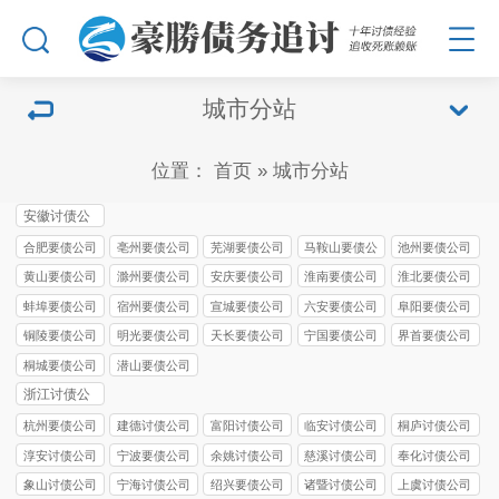
城市分站
位置：
首页
»
城市分站
安徽讨债公
司
合肥要债公司
亳州要债公司
芜湖要债公司
马鞍山要债公
池州要债公司
司
黄山要债公司
滁州要债公司
安庆要债公司
淮南要债公司
淮北要债公司
蚌埠要债公司
宿州要债公司
宣城要债公司
六安要债公司
阜阳要债公司
铜陵要债公司
明光要债公司
天长要债公司
宁国要债公司
界首要债公司
桐城要债公司
潜山要债公司
浙江讨债公
司
杭州要债公司
建德讨债公司
富阳讨债公司
临安讨债公司
桐庐讨债公司
淳安讨债公司
宁波要债公司
余姚讨债公司
慈溪讨债公司
奉化讨债公司
象山讨债公司
宁海讨债公司
绍兴要债公司
诸暨讨债公司
上虞讨债公司