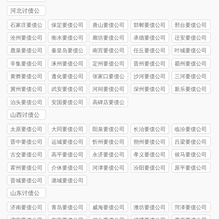
司
河北讨债公
司
石家庄要债公
保定要债公司
唐山要债公司
邯郸要债公司
邢台要债公司
司
沧州要债公司
衡水要债公司
廊坊要债公司
承德要债公司
迁安要债公司
鹿泉要债公司
秦皇岛要债公
南宫要债公司
任丘要债公司
叶城要债公司
司
辛集要债公司
涿州要债公司
定州要债公司
晋州要债公司
霸州要债公司
黄骅要债公司
遵化要债公司
张家口要债公
沙河要债公司
三河要债公司
司
冀州要债公司
武安要债公司
河间要债公司
深州要债公司
新乐要债公司
泊头要债公司
安国要债公司
高碑店要债公
司
山西讨债公
司
太原要债公司
大同要债公司
阳泉要债公司
长治要债公司
临汾要债公司
晋中要债公司
运城要债公司
忻州要债公司
朔州要债公司
吕梁要债公司
古交要债公司
高平要债公司
永济要债公司
孝义要债公司
侯马要债公司
霍州要债公司
介休要债公司
河津要债公司
汾阳要债公司
原平要债公司
晋城要债公司
潞城要债公司
山东讨债公
司
济南要债公司
青岛要债公司
威海要债公司
潍坊要债公司
菏泽要债公司