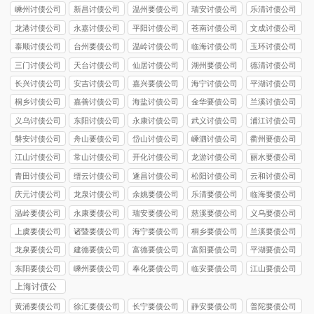
嵊州讨债公司
新昌讨债公司
温州要债公司
瑞安讨债公司
乐清讨债公司
龙港讨债公司
永嘉讨债公司
平阳讨债公司
苍南讨债公司
文成讨债公司
泰顺讨债公司
台州要债公司
温岭讨债公司
临海讨债公司
玉环讨债公司
三门讨债公司
天台讨债公司
仙居讨债公司
湖州要债公司
德清讨债公司
长兴讨债公司
安吉讨债公司
嘉兴要债公司
海宁讨债公司
平湖讨债公司
桐乡讨债公司
嘉善讨债公司
海盐讨债公司
金华要债公司
兰溪讨债公司
义乌讨债公司
东阳讨债公司
永康讨债公司
武义讨债公司
浦江讨债公司
磐安讨债公司
舟山要债公司
岱山讨债公司
嵊泗讨债公司
衢州要债公司
江山讨债公司
常山讨债公司
开化讨债公司
龙游讨债公司
丽水要债公司
青田讨债公司
缙云讨债公司
遂昌讨债公司
松阳讨债公司
云和讨债公司
庆元讨债公司
龙泉讨债公司
余姚要债公司
乐清要债公司
临海要债公司
温岭要债公司
永康要债公司
瑞安要债公司
慈溪要债公司
义乌要债公司
上虞要债公司
诸暨要债公司
海宁要债公司
桐乡要债公司
兰溪要债公司
龙泉要债公司
建德要债公司
富德要债公司
富阳要债公司
平湖要债公司
东阳要债公司
嵊州要债公司
奉化要债公司
临安要债公司
江山要债公司
上海讨债公
司
黄浦要债公司
徐汇要债公司
长宁要债公司
静安要债公司
普陀要债公司