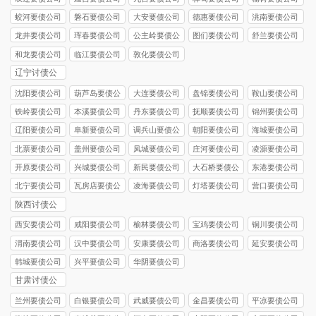
蛟河要债公司
磐石要债公司
大安要债公司
德惠要债公司
洮南要债公司
龙井要债公司
珲春要债公司
公主岭要债公
图们要债公司
舒兰要债公司
司
和龙要债公司
临江要债公司
敦化要债公司
辽宁讨债公
司
沈阳要债公司
葫芦岛要债公
大连要债公司
盘锦要债公司
鞍山要债公司
司
铁岭要债公司
本溪要债公司
丹东要债公司
抚顺要债公司
锦州要债公司
辽阳要债公司
阜新要债公司
调兵山要债公
朝阳要债公司
海城要债公司
司
北票要债公司
盖州要债公司
凤城要债公司
庄河要债公司
凌源要债公司
开原要债公司
兴城要债公司
新民要债公司
大石桥要债公
东港要债公司
司
北宁要债公司
瓦房店要债公
凌海要债公司
灯塔要债公司
营口要债公司
司
陕西讨债公
司
西安要债公司
咸阳要债公司
榆林要债公司
宝鸡要债公司
铜川要债公司
渭南要债公司
汉中要债公司
安康要债公司
商洛要债公司
延安要债公司
韩城要债公司
兴平要债公司
华阴要债公司
甘肃讨债公
司
兰州要债公司
白银要债公司
武威要债公司
金昌要债公司
平凉要债公司