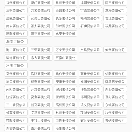
司
福州要债公司
厦门要债公司
泉州要债公司
漳州要债公司
南平要债公司
三明要债公司
龙岩要债公司
莆田要债公司
宁德要债公司
龙海要债公司
建瓯要债公司
武夷山要债公
长乐要债公司
福清要债公司
晋江要债公司
司
南安要债公司
福安要债公司
邵武要债公司
石狮要债公司
福鼎要债公司
建阳要债公司
漳平要债公司
永安要债公司
海南讨债公
司
海口要债公司
三亚要债公司
万宁要债公司
文昌要债公司
儋州要债公司
琼海要债公司
东方要债公司
五指山要债公
司
河南讨债公
司
郑州要债公司
洛阳要债公司
焦作要债公司
商丘要债公司
信阳要债公司
周口要债公司
鹤壁要债公司
安阳要债公司
濮阳要债公司
驻马店要债公
司
南阳要债公司
开封要债公司
漯河要债公司
许昌要债公司
新乡要债公司
济源要债公司
灵宝要债公司
偃师要债公司
邓州要债公司
登封要债公司
三门峡要债公
新郑要债公司
禹州要债公司
巩义要债公司
永城要债公司
司
长葛要债公司
义马要债公司
林州要债公司
项城要债公司
汝州要债公司
荥阳要债公司
平顶山要债公
卫辉要债公司
辉县要债公司
舞钢要债公司
司
新密要债公司
孟州要债公司
沁阳要债公司