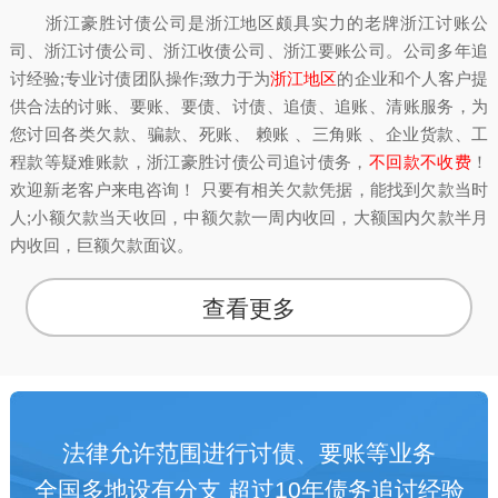
浙江豪胜讨债公司是浙江地区颇具实力的老牌浙江讨账公
司、浙江讨债公司、浙江收债公司、浙江要账公司。公司多年追
讨经验;专业讨债团队操作;致力于为
浙江地区
的企业和个人客户提
供合法的讨账、要账、要债、讨债、追债、追账、清账服务，为
您讨回各类欠款、骗款、死账、 赖账 、三角账 、企业货款、工
程款等疑难账款，浙江豪胜讨债公司追讨债务，
不回款不收费
！
欢迎新老客户来电咨询！ 只要有相关欠款凭据，能找到欠款当时
人;小额欠款当天收回，中额欠款一周内收回，大额国内欠款半月
内收回，巨额欠款面议。
查看更多
法律允许范围进行讨债、要账等业务
全国多地设有分支 超过10年债务追讨经验