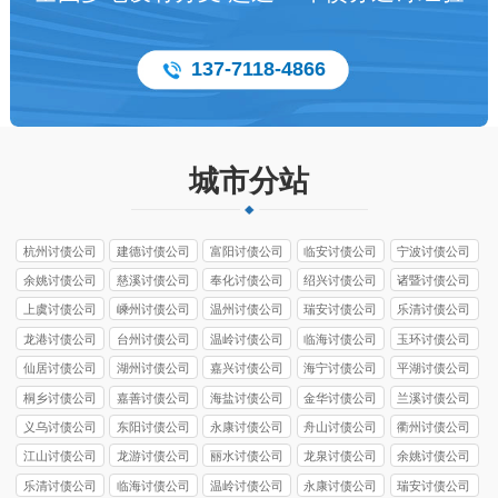
137-7118-4866
城市分站
杭州讨债公司
建德讨债公司
富阳讨债公司
临安讨债公司
宁波讨债公司
余姚讨债公司
慈溪讨债公司
奉化讨债公司
绍兴讨债公司
诸暨讨债公司
上虞讨债公司
嵊州讨债公司
温州讨债公司
瑞安讨债公司
乐清讨债公司
龙港讨债公司
台州讨债公司
温岭讨债公司
临海讨债公司
玉环讨债公司
仙居讨债公司
湖州讨债公司
嘉兴讨债公司
海宁讨债公司
平湖讨债公司
桐乡讨债公司
嘉善讨债公司
海盐讨债公司
金华讨债公司
兰溪讨债公司
义乌讨债公司
东阳讨债公司
永康讨债公司
舟山讨债公司
衢州讨债公司
江山讨债公司
龙游讨债公司
丽水讨债公司
龙泉讨债公司
余姚讨债公司
乐清讨债公司
临海讨债公司
温岭讨债公司
永康讨债公司
瑞安讨债公司