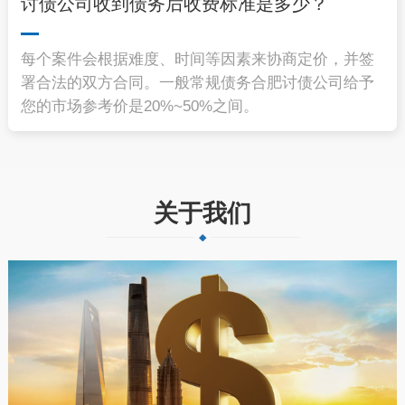
讨债公司收到债务后收费标准是多少？
每个案件会根据难度、时间等因素来协商定价，并签
署合法的双方合同。一般常规债务合肥讨债公司给予
您的市场参考价是20%~50%之间。
关于我们