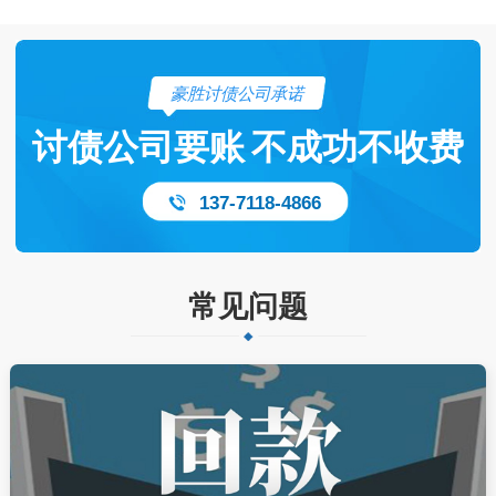
豪胜讨债公司承诺
讨债公司要账
不成功不收费
137-7118-4866
常见问题