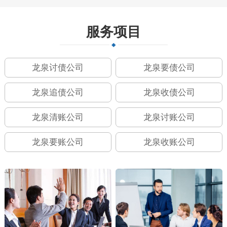
服务项目
龙泉讨债公司
龙泉要债公司
龙泉追债公司
龙泉收债公司
龙泉清账公司
龙泉讨账公司
龙泉要账公司
龙泉收账公司