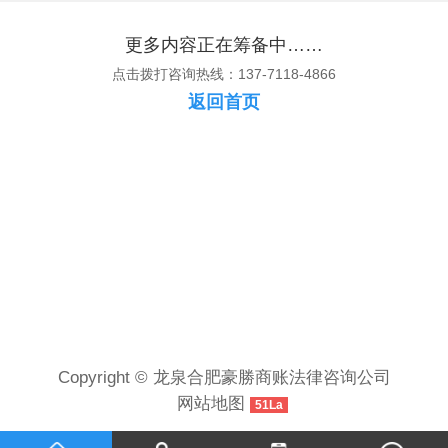
更多内容正在筹备中……
点击拨打咨询热线：137-7118-4866
返回首页
Copyright © 龙泉合肥豪勝商账法律咨询公司
网站地图
51La