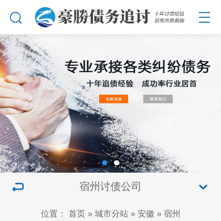
宿州讨债公司
位置：
首页
»
城市分站
»
安徽
»
宿州