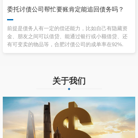
委托讨债公司帮忙要账肯定能追回债务吗？
前提是债务人有一定的偿还能力，比如自己有隐藏资
金、朋友之间可以借贷、能通过银行或小额借贷、还
有可变卖的物品等，合肥讨债公司的成单率在92%.
关于我们