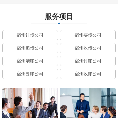
服务项目
宿州讨债公司
宿州要债公司
宿州追债公司
宿州收债公司
宿州清账公司
宿州讨账公司
宿州要账公司
宿州收账公司