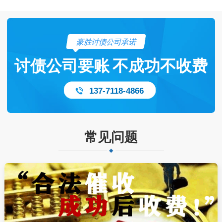
豪胜讨债公司承诺
讨债公司要账
不成功不收费
137-7118-4866
常见问题