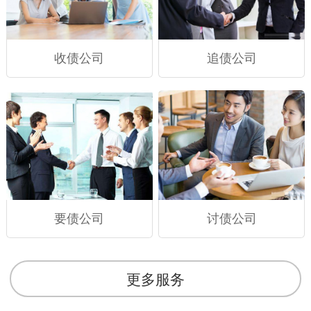
收债公司
追债公司
要债公司
讨债公司
更多服务