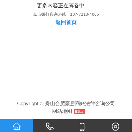
更多内容正在筹备中……
点击拨打咨询热线：137-7118-4866
返回首页
Copyright © 舟山合肥豪勝商账法律咨询公司
网站地图
51La