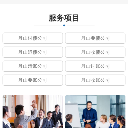
服务项目
舟山讨债公司
舟山要债公司
舟山追债公司
舟山收债公司
舟山清账公司
舟山讨账公司
舟山要账公司
舟山收账公司