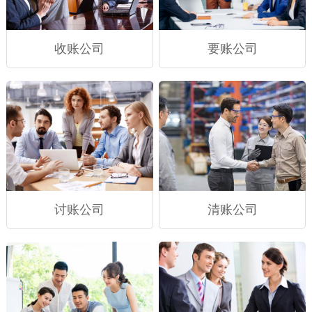
收账公司
要账公司
讨账公司
清账公司