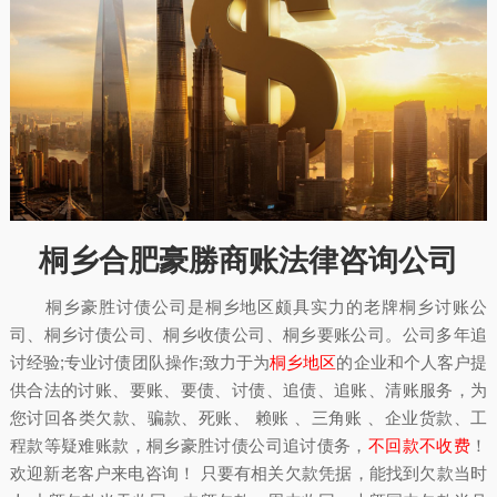
桐乡合肥豪勝商账法律咨询公司
桐乡豪胜讨债公司是桐乡地区颇具实力的老牌桐乡讨账公
司、桐乡讨债公司、桐乡收债公司、桐乡要账公司。公司多年追
讨经验;专业讨债团队操作;致力于为
桐乡地区
的企业和个人客户提
供合法的讨账、要账、要债、讨债、追债、追账、清账服务，为
您讨回各类欠款、骗款、死账、 赖账 、三角账 、企业货款、工
程款等疑难账款，桐乡豪胜讨债公司追讨债务，
不回款不收费
！
欢迎新老客户来电咨询！ 只要有相关欠款凭据，能找到欠款当时