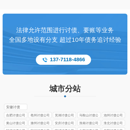
法律允许范围进行讨债、要账等业务
全国多地设有分支 超过10年债务追讨经验
137-7118-4866
城市分站
安徽讨债
合肥讨债公司
亳州讨债公司
芜湖讨债公司
马鞍山讨债公
池州讨债公司
司
黄山讨债公司
滁州讨债公司
安庆讨债公司
淮南讨债公司
淮北讨债公司