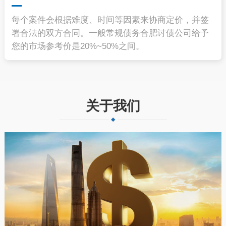
每个案件会根据难度、时间等因素来协商定价，并签
署合法的双方合同。一般常规债务合肥讨债公司给予
您的市场参考价是20%~50%之间。
关于我们