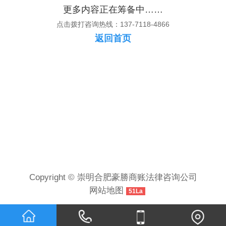
更多内容正在筹备中……
点击拨打咨询热线：137-7118-4866
返回首页
Copyright © 崇明合肥豪勝商账法律咨询公司
网站地图
51La