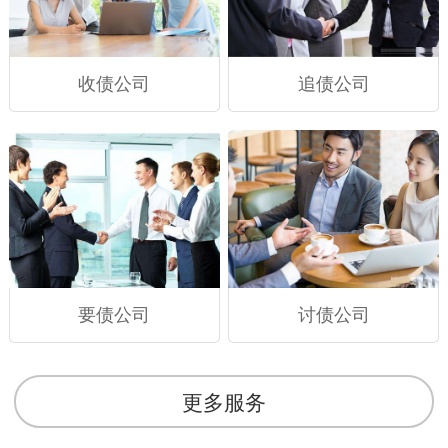
收债公司
追债公司
要债公司
讨债公司
更多服务