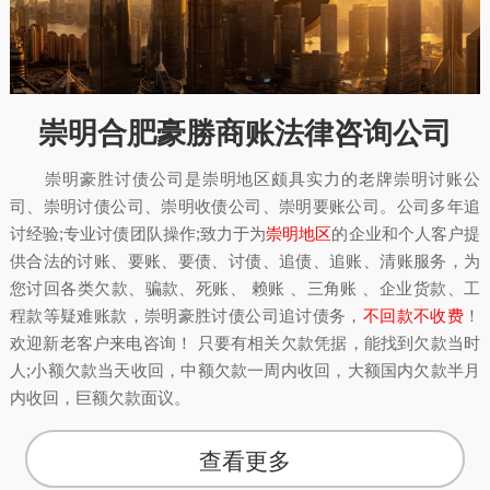
崇明合肥豪勝商账法律咨询公司
崇明豪胜讨债公司是崇明地区颇具实力的老牌崇明讨账公
司、崇明讨债公司、崇明收债公司、崇明要账公司。公司多年追
讨经验;专业讨债团队操作;致力于为
崇明地区
的企业和个人客户提
供合法的讨账、要账、要债、讨债、追债、追账、清账服务，为
您讨回各类欠款、骗款、死账、 赖账 、三角账 、企业货款、工
程款等疑难账款，崇明豪胜讨债公司追讨债务，
不回款不收费
！
欢迎新老客户来电咨询！ 只要有相关欠款凭据，能找到欠款当时
人;小额欠款当天收回，中额欠款一周内收回，大额国内欠款半月
内收回，巨额欠款面议。
查看更多