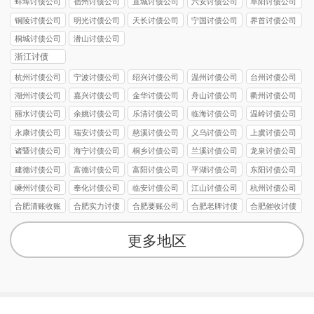
蚌埠讨债公司
宿州讨债公司
宣城讨债公司
六安讨债公司
阜阳讨债公司
铜陵讨债公司
明光讨债公司
天长讨债公司
宁国讨债公司
界首讨债公司
桐城讨债公司
潜山讨债公司
浙江讨债
杭州讨债公司
宁波讨债公司
绍兴讨债公司
温州讨债公司
台州讨债公司
湖州讨债公司
嘉兴讨债公司
金华讨债公司
舟山讨债公司
衢州讨债公司
丽水讨债公司
余姚讨债公司
乐清讨债公司
临海讨债公司
温岭讨债公司
永康讨债公司
瑞安讨债公司
慈溪讨债公司
义乌讨债公司
上虞讨债公司
诸暨讨债公司
海宁讨债公司
桐乡讨债公司
兰溪讨债公司
龙泉讨债公司
建德讨债公司
富德讨债公司
富阳讨债公司
平湖讨债公司
东阳讨债公司
嵊州讨债公司
奉化讨债公司
临安讨债公司
江山讨债公司
杭州讨债公司
合肥清账收账
合肥实力讨债
合肥要账公司
合肥老牌讨债
合肥催收讨债
公司
公司
公司
公司
更多地区